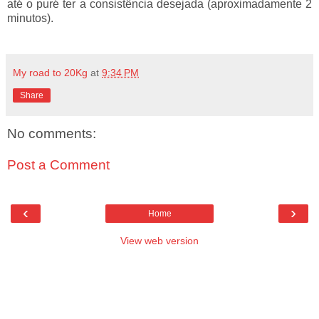
até o puré ter a consistência desejada (aproximadamente 2
minutos).
My road to 20Kg
at
9:34 PM
Share
No comments:
Post a Comment
‹
›
Home
View web version